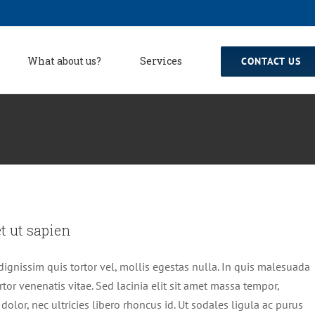
What about us?
Services
CONTACT US
r tempor metus, eget ut sapien
t ut sapien
tive
Featured
Trending
dignissim quis tortor vel, mollis egestas nulla. In quis malesuada
rtor venenatis vitae. Sed lacinia elit sit amet massa tempor,
olor, nec ultricies libero rhoncus id. Ut sodales ligula ac purus