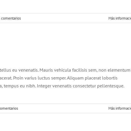
n comentarios
Más informac
r non ligula libero
ative
Design
Featured
tellus eu venenatis. Mauris vehicula facilisis sem, non elementum
cerat. Proin varius luctus semper. Aliquam placerat lobortis
tempus eu nibh. Integer venenatis consectetur pellentesque.
comentarios
Más informac