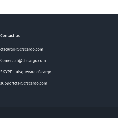
Contact us
cfscargo@cfscargo.com
Comercial@cfscargo.com
SKYPE: luisguevara.cfscargo
supportcfs@cfscargo.com