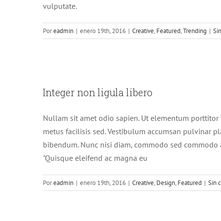
vulputate.
Por
eadmin
|
enero 19th, 2016
|
Creative
,
Featured
,
Trending
|
Si
Intege
Integer non ligula libero
Cre
Nullam sit amet odio sapien. Ut elementum porttitor 
metus facilisis sed. Vestibulum accumsan pulvinar pla
bibendum. Nunc nisi diam, commodo sed commodo a, 
"Quisque eleifend ac magna eu
Por
eadmin
|
enero 19th, 2016
|
Creative
,
Design
,
Featured
|
Sin 