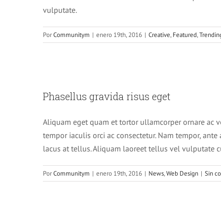
vulputate.
Por
Communitym
|
enero 19th, 2016
|
Creative
,
Featured
,
Trendin
Phasellu
Phasellus gravida risus eget
Aliquam eget quam et tortor ullamcorper ornare ac vel
tempor iaculis orci ac consectetur. Nam tempor, ant
lacus at tellus. Aliquam laoreet tellus vel vulputate 
Por
Communitym
|
enero 19th, 2016
|
News
,
Web Design
|
Sin c
Sed place