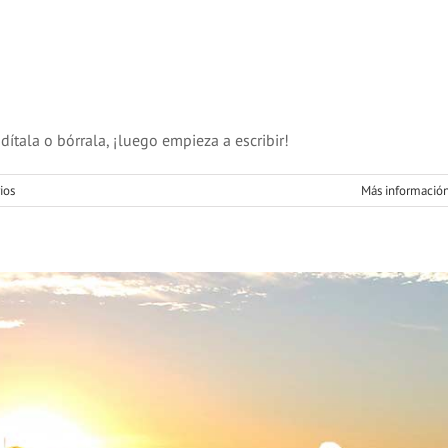
eque sapien pharetra
Design
Technology
dítala o bórrala, ¡luego empieza a escribir!
ios
Más informació