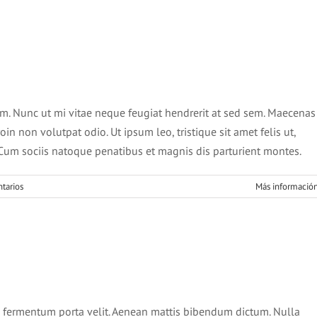
ipit ante erat eleifend
Creative
News
m. Nunc ut mi vitae neque feugiat hendrerit at sed sem. Maecenas
in non volutpat odio. Ut ipsum leo, tristique sit amet felis ut,
 Cum sociis natoque penatibus et magnis dis parturient montes.
tarios
Más informació
s ut magna turpis
Design
Web Design
 fermentum porta velit. Aenean mattis bibendum dictum. Nulla