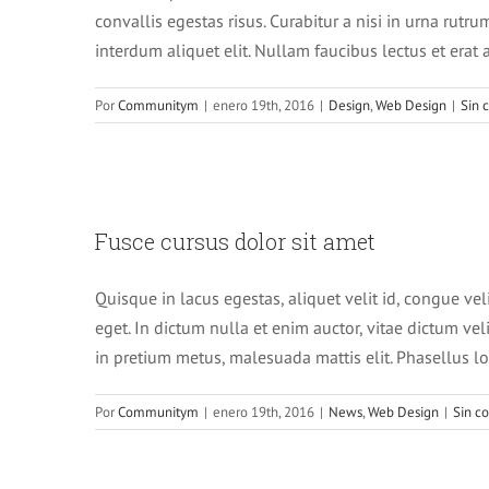
convallis egestas risus. Curabitur a nisi in urna rutr
interdum aliquet elit. Nullam faucibus lectus et era
Por
Communitym
|
enero 19th, 2016
|
Design
,
Web Design
|
Sin 
Fusce c
Fusce cursus dolor sit amet
Quisque in lacus egestas, aliquet velit id, congue vel
eget. In dictum nulla et enim auctor, vitae dictum velit
in pretium metus, malesuada mattis elit. Phasellus lob
Por
Communitym
|
enero 19th, 2016
|
News
,
Web Design
|
Sin c