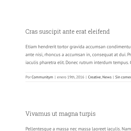
Cras susc
Cras suscipit ante erat eleifend
Etiam hendrerit tortor gravida accumsan condimentu
ante nisi, rhoncus a accumsan in, consequat at dui. Pro
iaculis pharetra elit. Donec rutrum interdum tempus.
Por
Communitym
|
enero 19th, 2016
|
Creative
,
News
|
Sin comen
Vivamu
Vivamus ut magna turpis
Pellentesque a massa nec massa laoreet iaculis. Nam