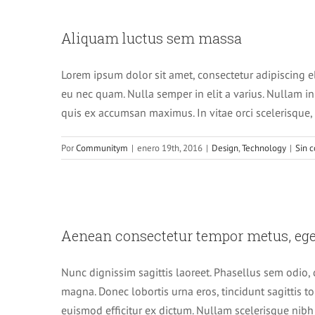
Aliqua
Aliquam luctus sem massa
Lorem ipsum dolor sit amet, consectetur adipiscing e
eu nec quam. Nulla semper in elit a varius. Nullam i
quis ex accumsan maximus. In vitae orci scelerisque, 
Por
Communitym
|
enero 19th, 2016
|
Design
,
Technology
|
Sin 
Aenean consectetu
Aenean consectetur tempor metus, ege
Crea
Nunc dignissim sagittis laoreet. Phasellus sem odio, 
magna. Donec lobortis urna eros, tincidunt sagittis to
euismod efficitur ex dictum. Nullam scelerisque nibh d