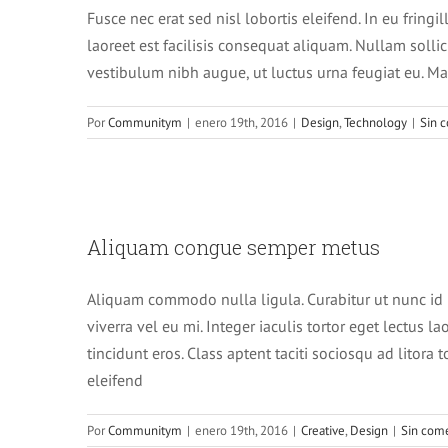
Fusce nec erat sed nisl lobortis eleifend. In eu fringi
laoreet est facilisis consequat aliquam. Nullam sollici
vestibulum nibh augue, ut luctus urna feugiat eu. Ma
Por
Communitym
|
enero 19th, 2016
|
Design
,
Technology
|
Sin 
Aliquam 
Aliquam congue semper metus
Aliquam commodo nulla ligula. Curabitur ut nunc id n
viverra vel eu mi. Integer iaculis tortor eget lectus l
tincidunt eros. Class aptent taciti sociosqu ad litor
eleifend
Por
Communitym
|
enero 19th, 2016
|
Creative
,
Design
|
Sin come