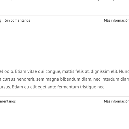
g
|
Sin comentarios
Más informació
s gravida risus eget
News
Web Design
 odio. Etiam vitae dui congue, mattis felis at, dignissim elit. Nun
e a cursus hendrerit, sem magna bibendum diam, nec interdum dia
cursus. Etiam eu elit eget ante fermentum tristique nec
omentarios
Más informació
rat velit ante feugiat