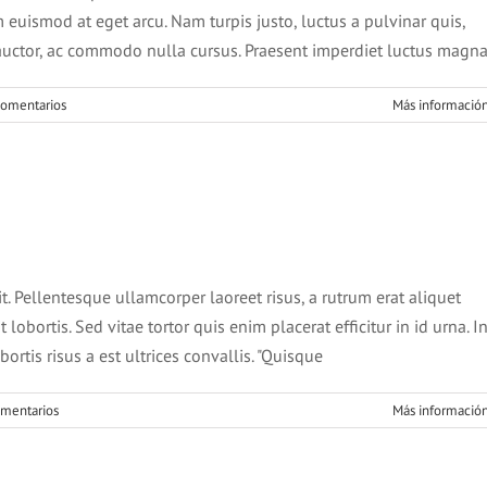
um euismod at eget arcu. Nam turpis justo, luctus a pulvinar quis,
t auctor, ac commodo nulla cursus. Praesent imperdiet luctus magna
comentarios
Más informació
ursus dolor sit amet
News
Web Design
it. Pellentesque ullamcorper laoreet risus, a rutrum erat aliquet
 lobortis. Sed vitae tortor quis enim placerat efficitur in id urna. I
ortis risus a est ultrices convallis. "Quisque
omentarios
Más informació