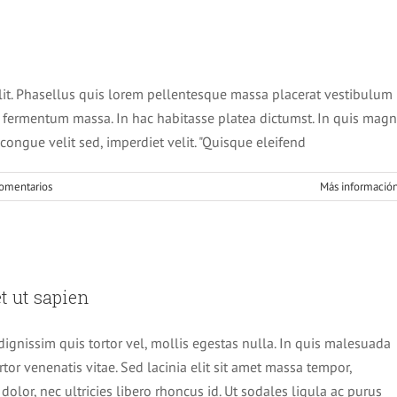
m luctus sem massa
Design
Technology
lit. Phasellus quis lorem pellentesque massa placerat vestibulum
n fermentum massa. In hac habitasse platea dictumst. In quis mag
congue velit sed, imperdiet velit. "Quisque eleifend
comentarios
Más informació
r tempor metus, eget ut sapien
t ut sapien
tive
Featured
Trending
dignissim quis tortor vel, mollis egestas nulla. In quis malesuada
rtor venenatis vitae. Sed lacinia elit sit amet massa tempor,
olor, nec ultricies libero rhoncus id. Ut sodales ligula ac purus