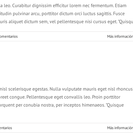
lla leo. Curabitur dignissim efficitur lorem nec fermentum. Etiam
tudin pulvinar arcu, porttitor dictum orci luctus sagittis. Fusce
uris aliquet dictum sem, vel pellentesque nisi cursus eget. "Quisq
comentarios
Más informació
congue semper metus
Creative
Design
isl scelerisque egestas. Nulla vulputate mauris eget nisl rhoncus
aoreet congue. Pellentesque eget convallis leo. Proin porttitor
a torquent per conubia nostra, per inceptos himenaeos. "Quisque
ntarios
Más informació