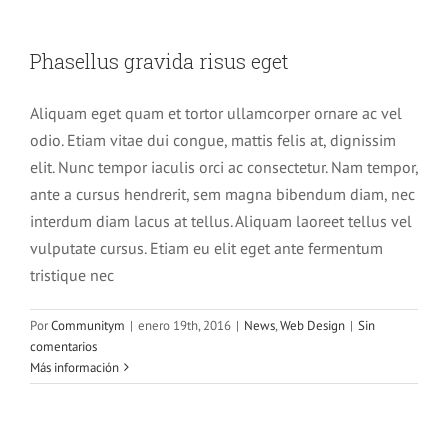
Phasellus gravida risus eget
Phasellus gravida risus eget
News
Web Design
Aliquam eget quam et tortor ullamcorper ornare ac vel
odio. Etiam vitae dui congue, mattis felis at, dignissim
elit. Nunc tempor iaculis orci ac consectetur. Nam tempor,
ante a cursus hendrerit, sem magna bibendum diam, nec
interdum diam lacus at tellus. Aliquam laoreet tellus vel
vulputate cursus. Etiam eu elit eget ante fermentum
tristique nec
Por
Communitym
|
enero 19th, 2016
|
News
,
Web Design
|
Sin
comentarios
Más información
Nulla in lorem et risus bibendum in