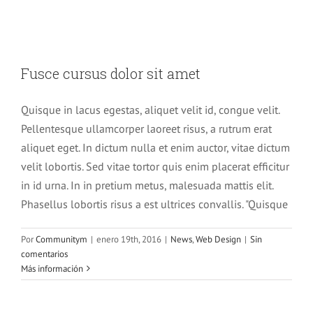
Fusce cursus dolor sit amet
Fusce cursus dolor sit amet
News
Web Design
Quisque in lacus egestas, aliquet velit id, congue velit.
Pellentesque ullamcorper laoreet risus, a rutrum erat
aliquet eget. In dictum nulla et enim auctor, vitae dictum
velit lobortis. Sed vitae tortor quis enim placerat efficitur
in id urna. In in pretium metus, malesuada mattis elit.
Phasellus lobortis risus a est ultrices convallis. "Quisque
Por
Communitym
|
enero 19th, 2016
|
News
,
Web Design
|
Sin
comentarios
Más información